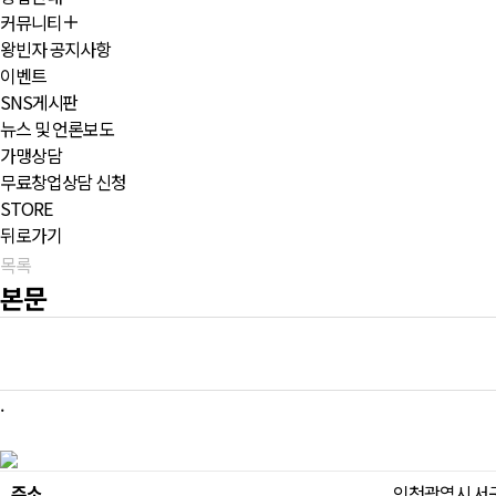
커뮤니티
왕빈자 공지사항
이벤트
SNS게시판
뉴스 및 언론보도
가맹상담
무료창업상담 신청
STORE
뒤로가기
목록
본문
500m
500m
.
주소
인천광역시 서구 