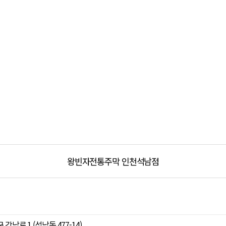
왕빈자전통주막 인천석남점
강남로 1 (석남동 477-14)